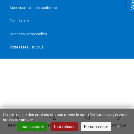
Votre av
Accessibilité : non conforme
Plan du site
Données personnelles
Votre réseau et vous
Ce site utilise des cookies et vous donne le contrôle sur ceux que vous
souhaitez activer
Itinéraires
Lignes & Trafic
Explorer
Boutique
Tout accepter
Tout refuser
Personnaliser
X
Masquer