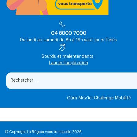
04 8000 7000
Du lundi au samedi de 8h à 19h sauf jours fériés
Sourds et malentendants :
Lancer l'application
Oùra
Mov’ici
Challenge Mobilité
© Copyright La Région vous transporte 2026