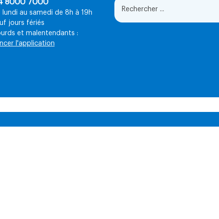
4 8000 7000
 lundi au samedi de 8h à 19h
uf jours fériés
urds et malentendants :
ncer l'application