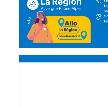
0
Du
sa
So
La