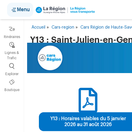
Panneau de gestion des cookies
Menu
»
»
Accueil
Cars-region
Cars Région de Haute-Sav
Itinéraires
Y13 : Saint-Julien-en-Ge
Lignes &
Trafic
Explorer
Boutique
Y13 : Horaires valables du 5 janvier
2026 au 31 août 2026