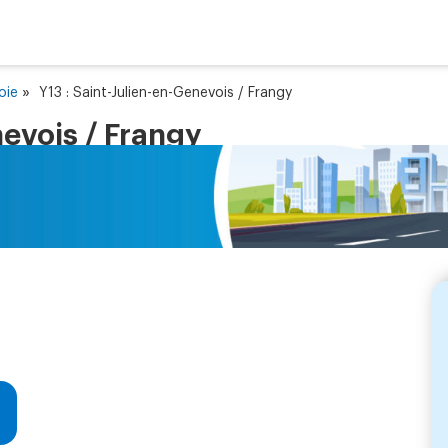
»
oie
Y13 : Saint-Julien-en-Genevois / Frangy
nevois / Frangy