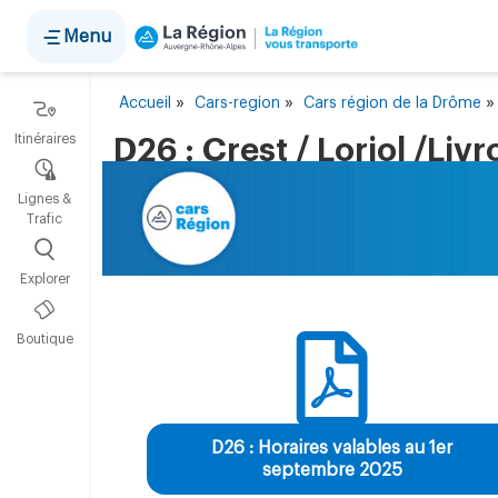
Panneau de gestion des cookies
Menu
»
»
Accueil
Cars-region
Cars région de la Drôme
Itinéraires
D26 : Crest / Loriol /Livr
Lignes &
Trafic
Explorer
Boutique
D26 : Horaires valables au 1er
septembre 2025