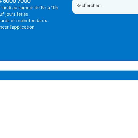
4 8000 7000
 lundi au samedi de 8h à 19h
uf jours fériés
urds et malentendants :
ncer l'application