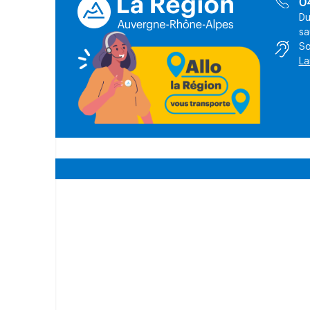
0
Du
sa
So
La