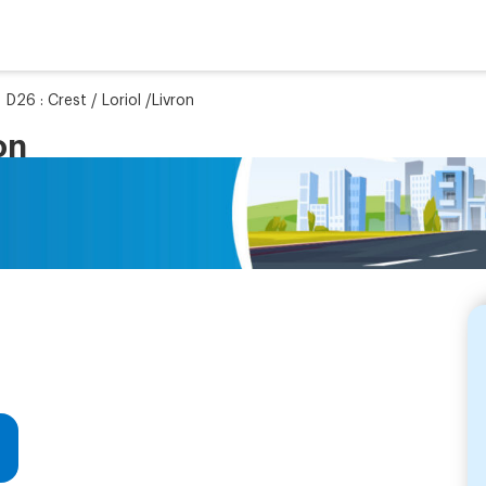
»
D26 : Crest / Loriol /Livron
on