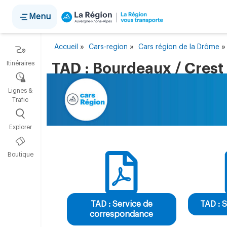
Panneau de gestion des cookies
Menu
»
»
Accueil
Cars-region
Cars région de la Drôme
Itinéraires
TAD : Bourdeaux / Crest
Lignes &
Trafic
Explorer
Boutique
TAD : Service de
TAD : S
correspondance