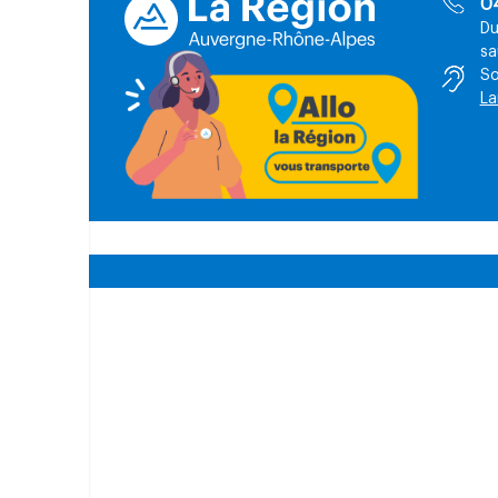
0
Du
sa
So
La