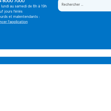
4 8000 7000
 lundi au samedi de 8h à 19h
uf jours fériés
urds et malentendants :
ncer l'application