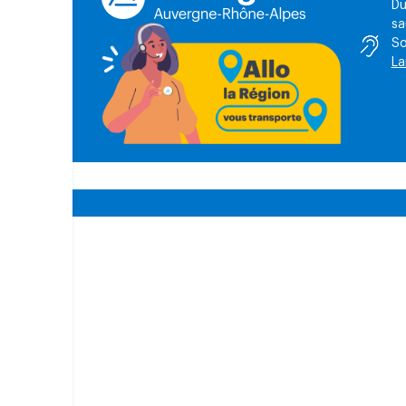
Du
sa
So
La