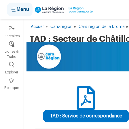
Panneau de gestion des cookies
Menu
»
»
Accueil
Cars-region
Cars région de la Drôme
Itinéraires
TAD : Secteur de Châtill
Lignes &
Trafic
Explorer
Boutique
TAD : Service de correspondance