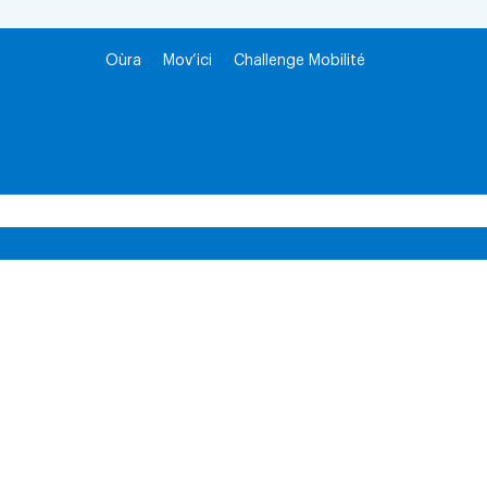
Oùra
Mov’ici
Challenge Mobilité