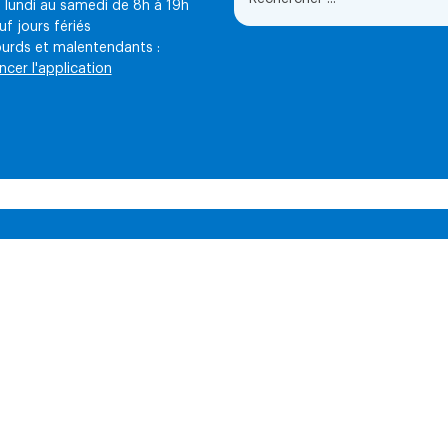
 lundi au samedi de 8h à 19h
uf jours fériés
urds et malentendants :
ncer l'application