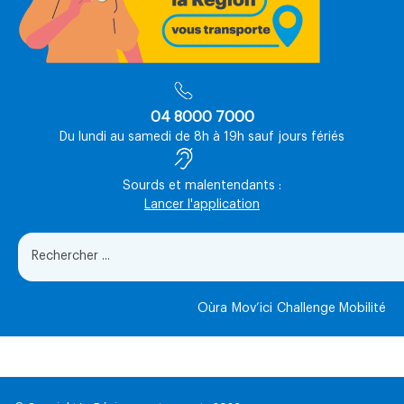
04 8000 7000
Du lundi au samedi de 8h à 19h sauf jours fériés
Sourds et malentendants :
Lancer l'application
Oùra
Mov’ici
Challenge Mobilité