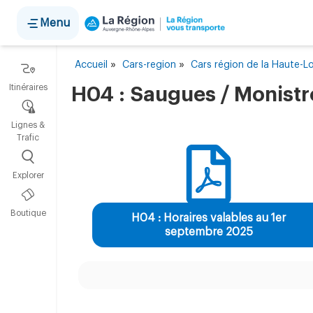
Panneau de gestion des cookies
Menu
»
»
Accueil
Cars-region
Cars région de la Haute-Lo
Itinéraires
H04 : Saugues / Monistro
Lignes &
Trafic
Explorer
Boutique
H04 : Horaires valables au 1er
septembre 2025