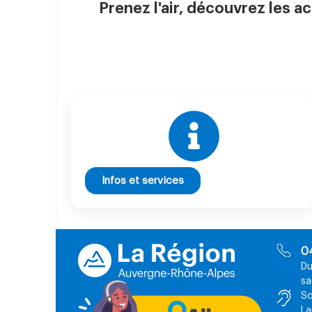
Prenez l'air, découvrez les ac
Infos et services
0
Du
sa
So
La