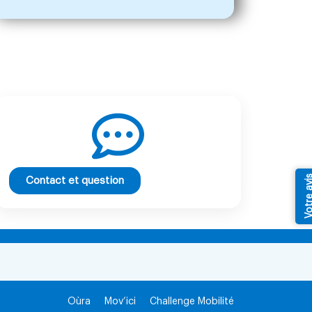
Votre av
Contact et question
Oùra
Mov’ici
Challenge Mobilité