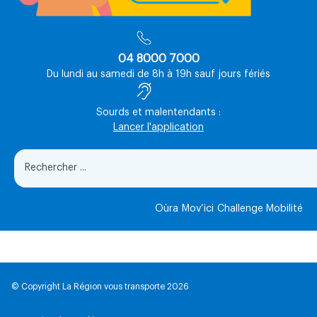
04 8000 7000
Du lundi au samedi de 8h à 19h sauf jours fériés
Sourds et malentendants :
Lancer l'application
Oùra
Mov’ici
Challenge Mobilité
© Copyright La Région vous transporte 2026