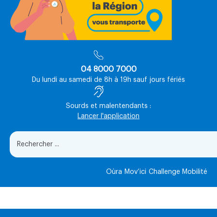
04 8000 7000
Du lundi au samedi de 8h à 19h sauf jours fériés
Sourds et malentendants :
Lancer l'application
Oùra
Mov’ici
Challenge Mobilité