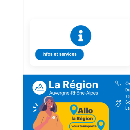
Infos et services
0
Du
sa
So
La