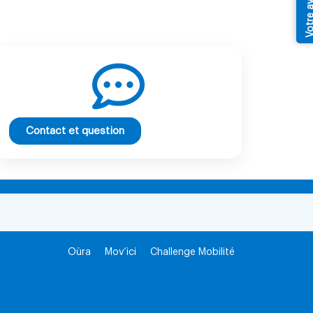
Votre av
Contact et question
Oùra
Mov’ici
Challenge Mobilité