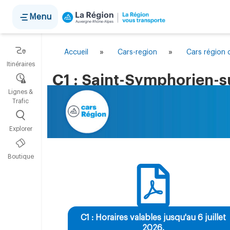
Panneau de gestion des cookies
Menu
»
»
Accueil
Cars-region
Cars région d
Itinéraires
C1 : Saint-Symphorien-s
Lignes &
Trafic
Explorer
Boutique
C1 : Horaires valables jusqu'au 6 juillet
2026.