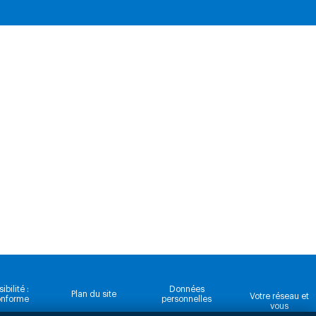
bilité :
Données
Plan du site
Votre réseau et
onforme
personnelles
vous