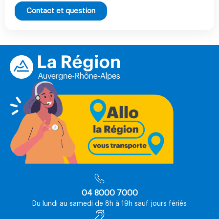
Contact et question
04 8000 7000
Du lundi au samedi de 8h à 19h sauf jours fériés