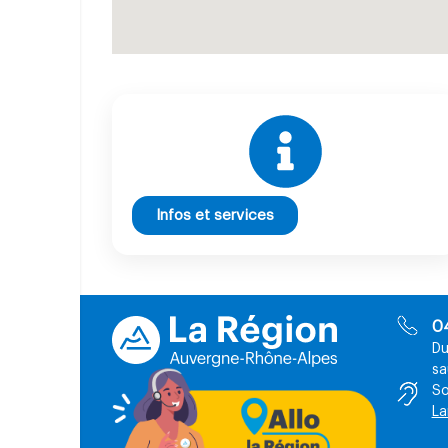
Infos et services
0
Du
sa
So
La