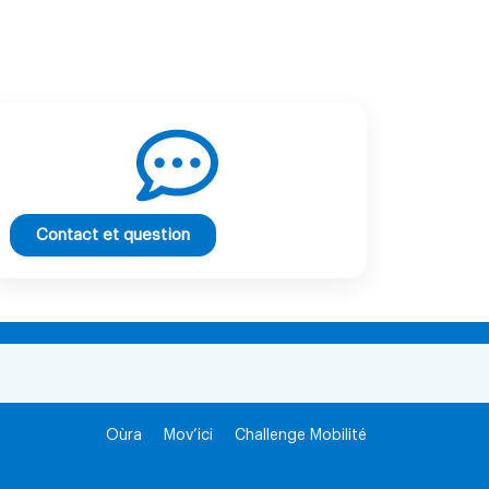
Contact et question
Oùra
Mov’ici
Challenge Mobilité