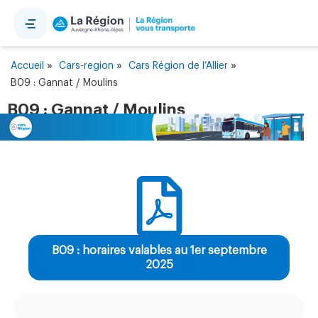
Panneau de gestion des cookies
»
»
»
Accueil
Cars-region
Cars Région de l’Allier
B09 : Gannat / Moulins
B09 : Gannat / Moulins
B09 : horaires valables au 1er septembre
2025