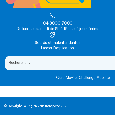
04 8000 7000
Du lundi au samedi de 8h à 19h sauf jours fériés
Sourds et malentendants :
Lancer l'application
Oùra
Mov’ici
Challenge Mobilité
© Copyright La Région vous transporte 2026