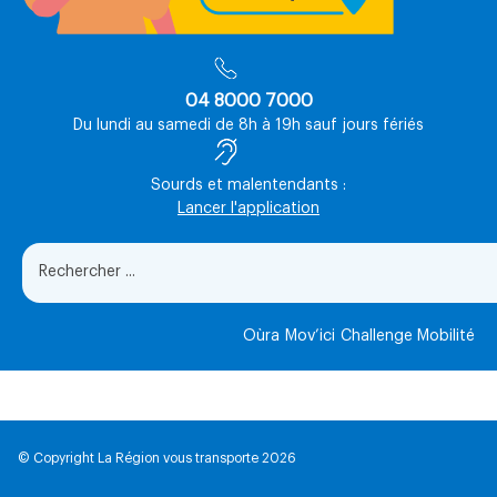
04 8000 7000
Du lundi au samedi de 8h à 19h sauf jours fériés
Sourds et malentendants :
Lancer l'application
Oùra
Mov’ici
Challenge Mobilité
© Copyright La Région vous transporte 2026