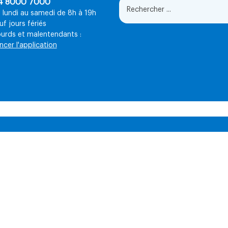
4 8000 7000
 lundi au samedi de 8h à 19h
uf jours fériés
urds et malentendants :
ncer l'application