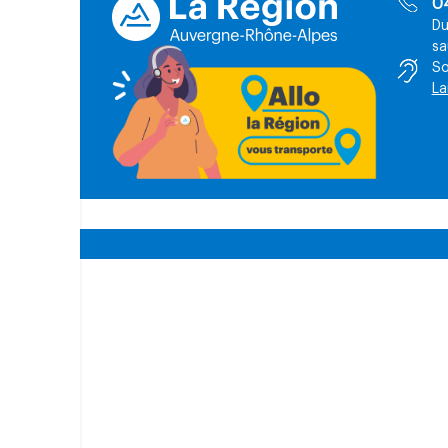
0
Du
sa
So
La