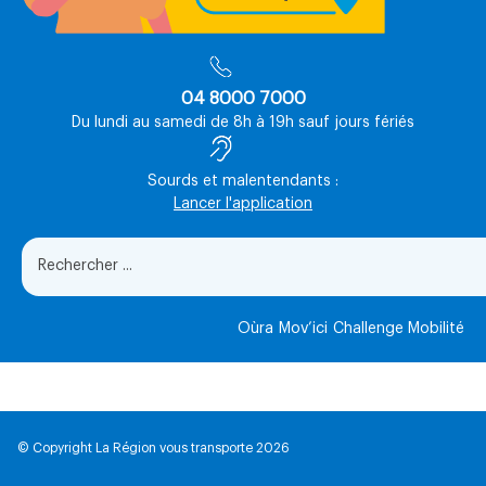
04 8000 7000
Du lundi au samedi de 8h à 19h sauf jours fériés
Sourds et malentendants :
Lancer l'application
Oùra
Mov’ici
Challenge Mobilité
© Copyright La Région vous transporte 2026