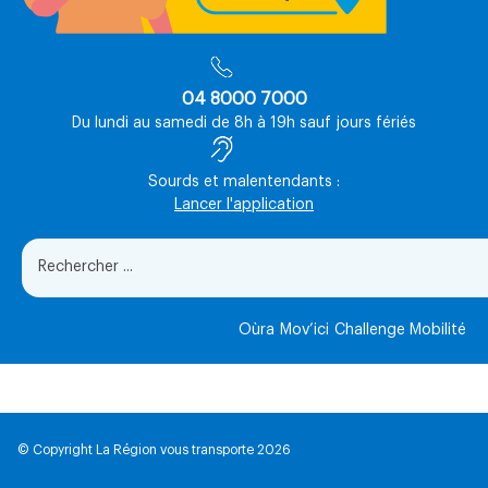
04 8000 7000
Du lundi au samedi de 8h à 19h sauf jours fériés
Sourds et malentendants :
Lancer l'application
Oùra
Mov’ici
Challenge Mobilité
© Copyright La Région vous transporte 2026