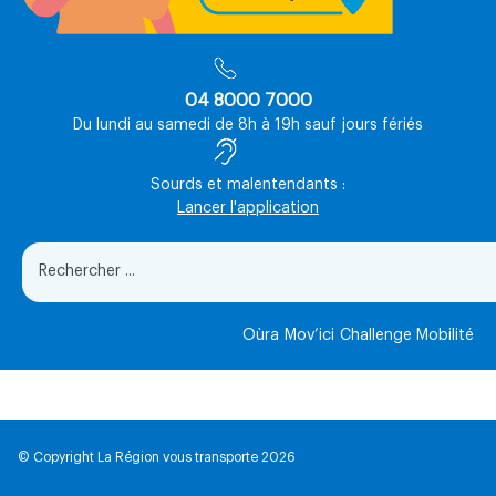
04 8000 7000
Du lundi au samedi de 8h à 19h sauf jours fériés
Sourds et malentendants :
Lancer l'application
Oùra
Mov’ici
Challenge Mobilité
© Copyright La Région vous transporte 2026