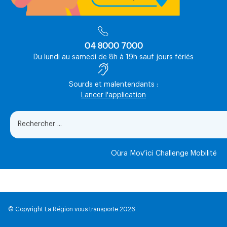
04 8000 7000
Du lundi au samedi de 8h à 19h sauf jours fériés
Sourds et malentendants :
Lancer l'application
Oùra
Mov’ici
Challenge Mobilité
© Copyright La Région vous transporte 2026