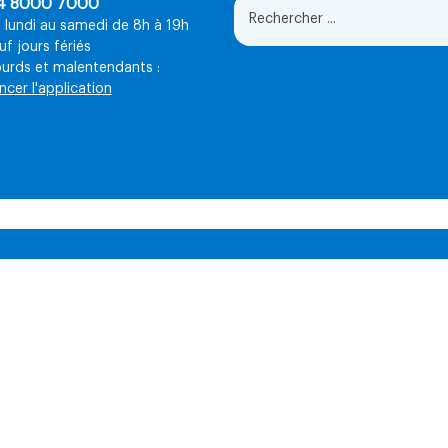
4 8000 7000
 lundi au samedi de 8h à 19h
uf jours fériés
urds et malentendants :
ncer l'application