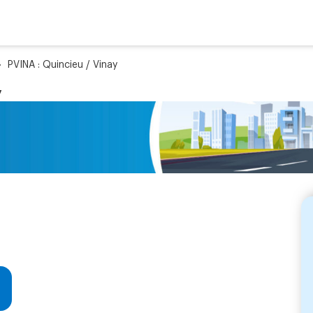
»
PVINA : Quincieu / Vinay
y