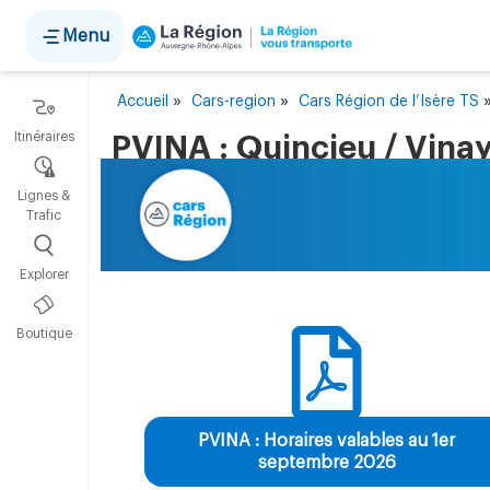
Panneau de gestion des cookies
Menu
»
»
Accueil
Cars-region
Cars Région de l’Isère TS
Itinéraires
PVINA : Quincieu / Vina
Lignes &
Trafic
Explorer
Boutique
PVINA : Horaires valables au 1er
septembre 2026