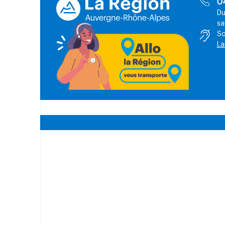
0
Du
sa
So
La