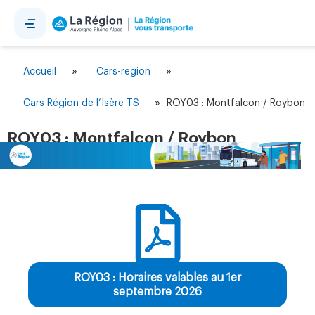
Panneau de gestion des cookies
»
»
Accueil
Cars-region
»
Cars Région de l’Isère TS
ROY03 : Montfalcon / Roybon
ROY03 : Montfalcon / Roybon
ROY03 : Horaires valables au 1er
septembre 2026