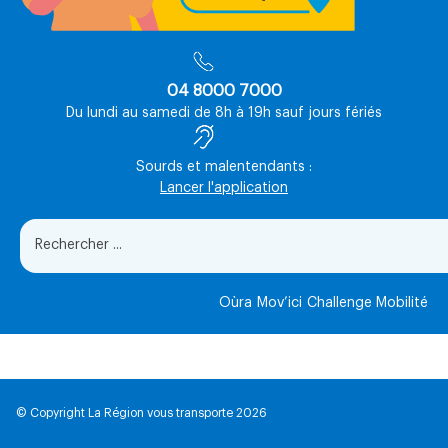
04 8000 7000
Du lundi au samedi de 8h à 19h sauf jours fériés
Sourds et malentendants :
Lancer l'application
Oùra
Mov’ici
Challenge Mobilité
© Copyright La Région vous transporte 2026