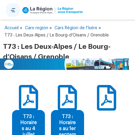
Panneau de gestion des cookies
»
»
»
Accueil
Cars-region
Cars Région de l'Isère
T73 : Les Deux-Alpes / Le Bourg-d’Oisans / Grenoble
T73 : Les Deux-Alpes / Le Bourg-
d’Oisans / Grenoble
T73 :
T73 :
Horaire
Horaire
s au 4
s au 1er
juillet
septem