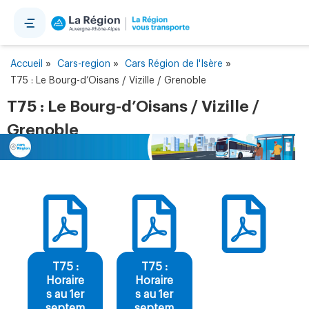
Panneau de gestion des cookies
»
»
»
Accueil
Cars-region
Cars Région de l'Isère
T75 : Le Bourg-d’Oisans / Vizille / Grenoble
T75 : Le Bourg-d’Oisans / Vizille /
Grenoble
T75 :
T75 :
Horaire
Horaire
s au 1er
s au 1er
septem
septem