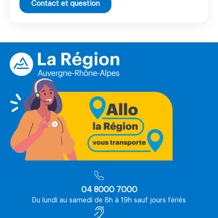
Contact et question
04 8000 7000
Du lundi au samedi de 8h à 19h sauf jours fériés