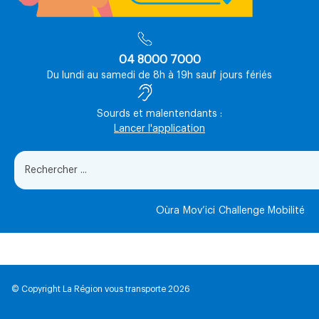
04 8000 7000
Du lundi au samedi de 8h à 19h sauf jours fériés
Sourds et malentendants :
Lancer l'application
Oùra
Mov’ici
Challenge Mobilité
© Copyright La Région vous transporte 2026