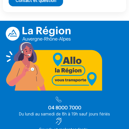
Contact et question
04 8000 7000
Du lundi au samedi de 8h à 19h sauf jours fériés