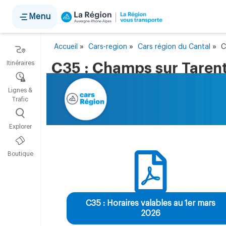
Panneau de gestion des cookies
Menu
»
»
»
Accueil
Cars-region
Cars région du Cantal
C
Itinéraires
C35 : Champs sur Tarent
Lignes &
Trafic
Explorer
Boutique
C35 : Horaires valables au 1er mars
2026