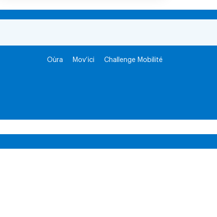
Oùra
Mov’ici
Challenge Mobilité