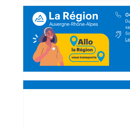
0
Du
sa
So
La