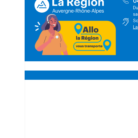
0
Du
sa
So
La