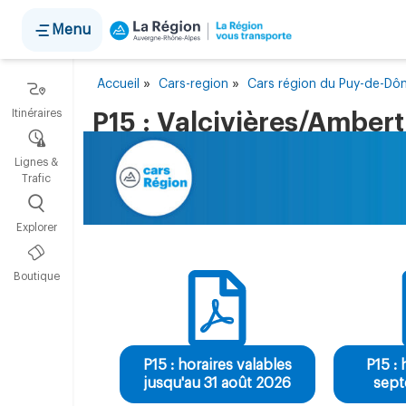
Panneau de gestion des cookies
Menu
»
»
Accueil
Cars-region
Cars région du Puy-de-D
Itinéraires
P15 : Valcivières/Ambert
Lignes &
Trafic
Explorer
Boutique
P15 : horaires valables
P15 : 
jusqu'au 31 août 2026
sep