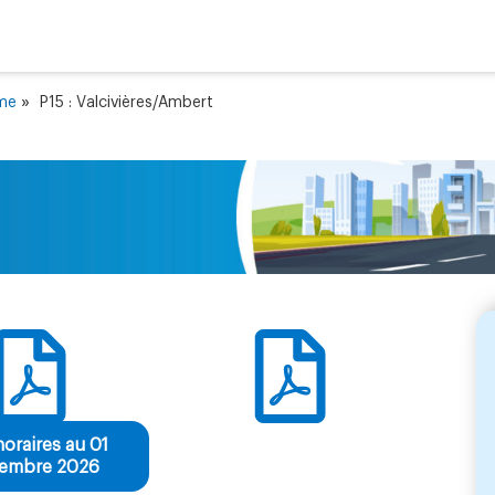
»
ôme
P15 : Valcivières/Ambert
horaires au 01
tembre 2026