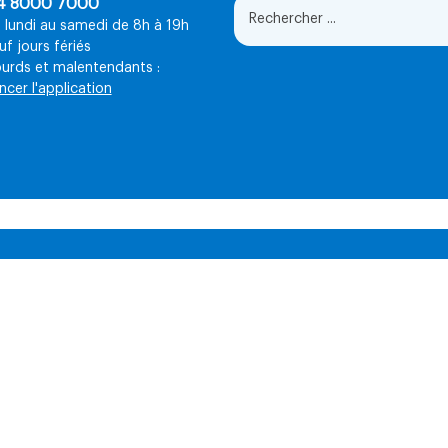
4 8000 7000
 lundi au samedi de 8h à 19h
uf jours fériés
urds et malentendants :
ncer l'application