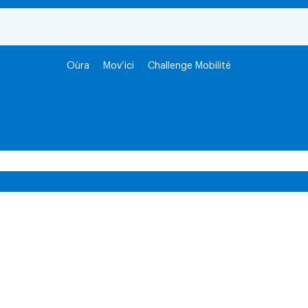
Oùra
Mov’ici
Challenge Mobilité