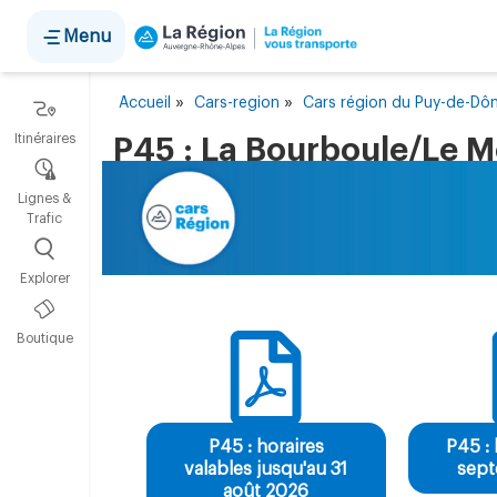
Panneau de gestion des cookies
Menu
»
»
Accueil
Cars-region
Cars région du Puy-de-D
Itinéraires
P45 : La Bourboule/Le M
Lignes &
Trafic
Explorer
Boutique
P45 : horaires
P45 : 
valables jusqu'au 31
sep
août 2026