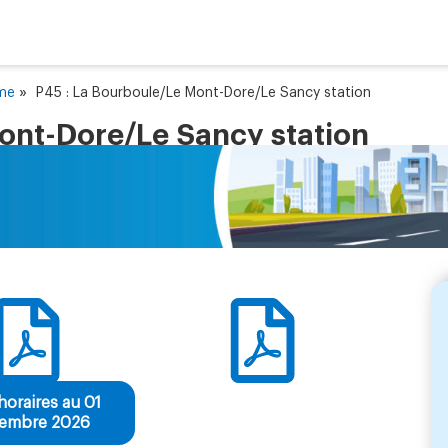
»
ôme
P45 : La Bourboule/Le Mont-Dore/Le Sancy station
ont-Dore/Le Sancy station
horaires au 01
tembre 2026