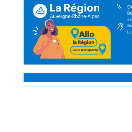
0
Du
sa
So
La