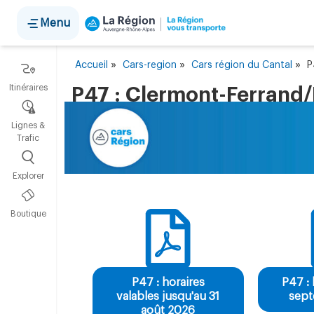
Panneau de gestion des cookies
Menu
»
»
»
Accueil
Cars-region
Cars région du Cantal
P
Itinéraires
P47 : Clermont-Ferrand
Lignes &
Trafic
Explorer
Boutique
P47 : horaires
P47 : 
valables jusqu'au 31
sep
août 2026