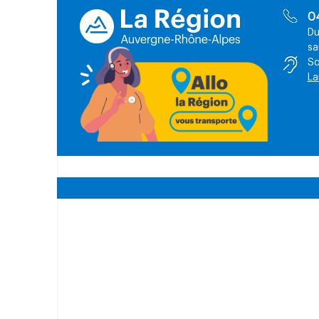
0
Du
sa
So
La