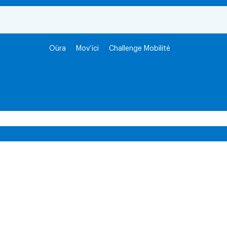
Oùra
Mov’ici
Challenge Mobilité