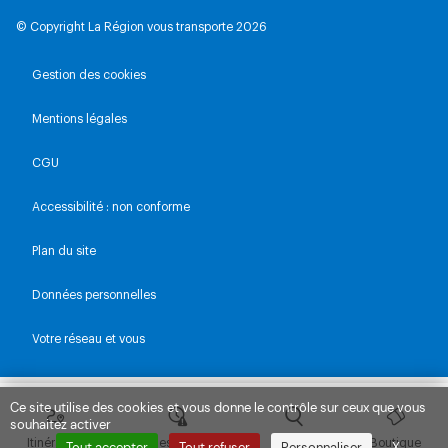
© Copyright La Région vous transporte 2026
Gestion des cookies
Mentions légales
CGU
Accessibilité : non conforme
Plan du site
Données personnelles
Votre réseau et vous
Ce site utilise des cookies et vous donne le contrôle sur ceux que vous
souhaitez activer
Itinéraires
Lignes & Trafic
Explorer
Boutique
Tout accepter
Tout refuser
Personnaliser
X
Masquer