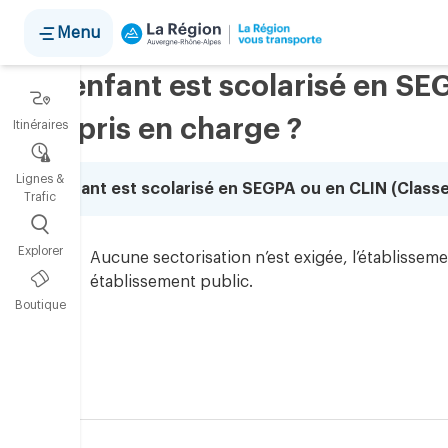
Panneau de gestion des cookies
Menu
Mon enfant est scolarisé en SE
est-il pris en charge ?
Itinéraires
Lignes &
Mon enfant est scolarisé en SEGPA ou en CLIN (Classe 
Trafic
Explorer
Aucune sectorisation n’est exigée, l’établisseme
établissement public.
Boutique