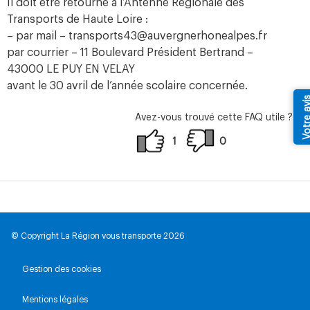
Il doit être retourné à l’Antenne Régionale des
Transports de Haute Loire :
– par mail – transports43@auvergnerhonealpes.fr
par courrier – 11 Boulevard Président Bertrand –
43000 LE PUY EN VELAY
avant le 30 avril de l’année scolaire concernée.
Votre av
Avez-vous trouvé cette FAQ utile ?
1
0
© Copyright La Région vous transporte 2026
Gestion des cookies
Mentions légales