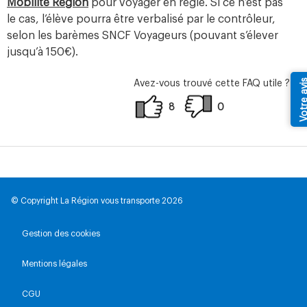
Mobilité Région
pour voyager en règle. Si ce n’est pas
le cas, l’élève pourra être verbalisé par le contrôleur,
selon les barèmes SNCF Voyageurs (pouvant s’élever
jusqu’à 150€).
Votre av
Avez-vous trouvé cette FAQ utile ?
8
0
© Copyright La Région vous transporte 2026
Gestion des cookies
Mentions légales
CGU