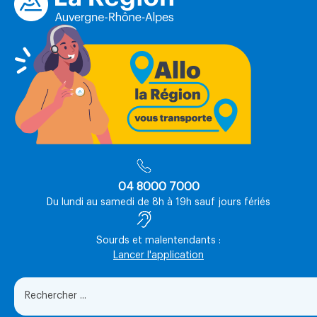
04 8000 7000
Du lundi au samedi de 8h à 19h sauf jours fériés
Sourds et malentendants :
Lancer l'application