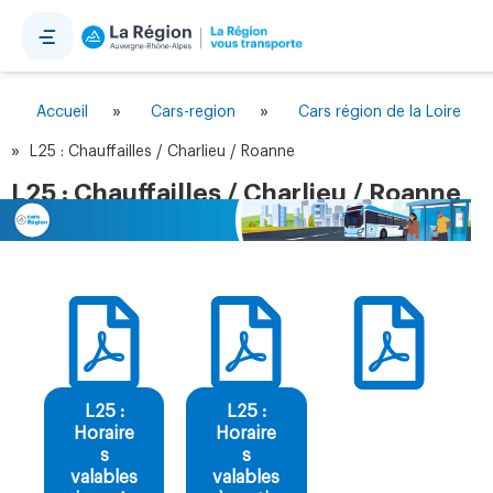
Panneau de gestion des cookies
»
»
Accueil
Cars-region
Cars région de la Loire
»
L25 : Chauffailles / Charlieu / Roanne
L25 : Chauffailles / Charlieu / Roanne
L25 :
L25 :
Horaire
Horaire
s
s
valables
valables