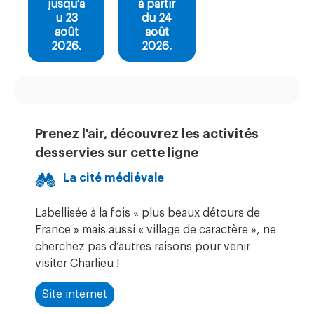
jusqu'a
à partir
u 23
du 24
août
août
2026.
2026.
Prenez l'air, découvrez les activités
desservies sur cette ligne
La cité médiévale
Labellisée à la fois « plus beaux détours de
France » mais aussi « village de caractère », ne
cherchez pas d’autres raisons pour venir
visiter Charlieu !
Site internet