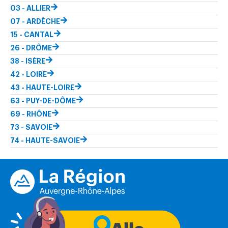
03 - ALLIER
07 - ARDÈCHE
15 - CANTAL
26 - DRÔME
38 - ISÈRE
42 - LOIRE
43 - HAUTE-LOIRE
63 - PUY-DE-DÔME
69 - RHÔNE
73 - SAVOIE
74 - HAUTE-SAVOIE