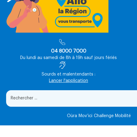
04 8000 7000
Du lundi au samedi de 8h à 19h sauf jours fériés
Sourds et malentendants :
Lancer l'application
Oùra
Mov’ici
Challenge Mobilité