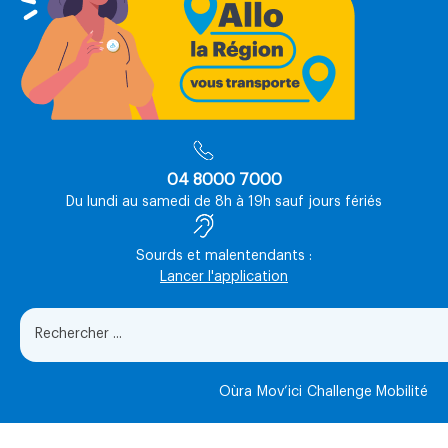
04 8000 7000
Du lundi au samedi de 8h à 19h sauf jours fériés
Sourds et malentendants :
Lancer l'application
Oùra
Mov’ici
Challenge Mobilité