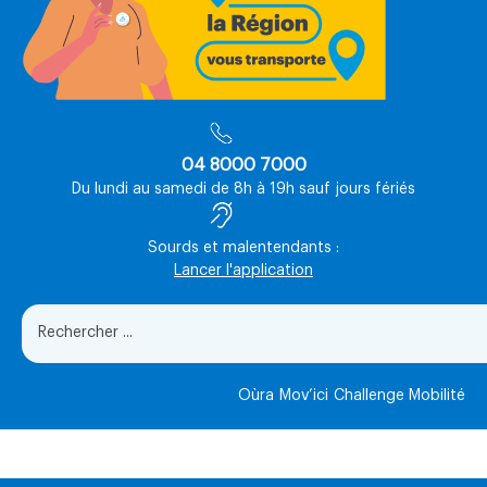
04 8000 7000
Du lundi au samedi de 8h à 19h sauf jours fériés
Sourds et malentendants :
Lancer l'application
Oùra
Mov’ici
Challenge Mobilité