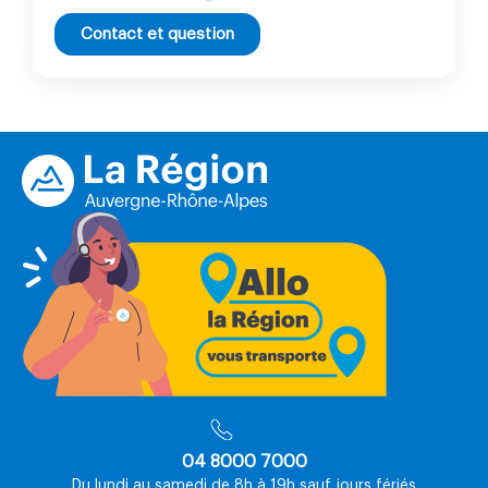
Contact et question
04 8000 7000
Du lundi au samedi de 8h à 19h sauf jours fériés