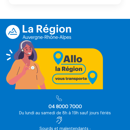
04 8000 7000
Du lundi au samedi de 8h à 19h sauf jours fériés
Sourds et malentendants :